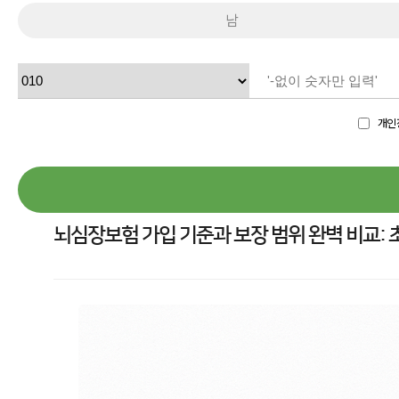
남
개인
뇌심장보험 가입 기준과 보장 범위 완벽 비교: