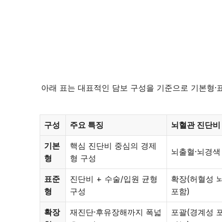
아래 표는 대표적인 담보 구성을 기준으로 기본형·표
구성
주요 특징
뇌혈관 진단비
기본
핵심 진단비 중심의 경제
뇌출혈·뇌경색
형
형 구성
표준
진단비 + 수술/입원 균형
확장(허혈성 
형
구성
포함)
확장
재진단·후유장해까지 폭넓
포괄(경계성 