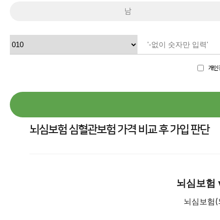
남
개인
뇌심보험 심혈관보험 가격 비교 후 가입 판단
뇌심보험 
뇌심보험(