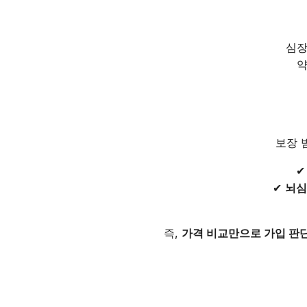
심장
약
보장 
✔
뇌심
즉,
가격 비교만으로 가입 판단