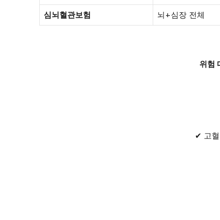
심뇌혈관보험
뇌+심장 전체
위험 
✔ 고혈